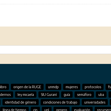
libro
origen de la RUGE
unmdp
mujeres
protocolos
f
adernos
ley micaela
SIU Guraní
guía
semáforo
uba
identidad de género
condiciones de trabajo
universidades
línea de tiempo
cin
unl
genero
evaluación
recurser