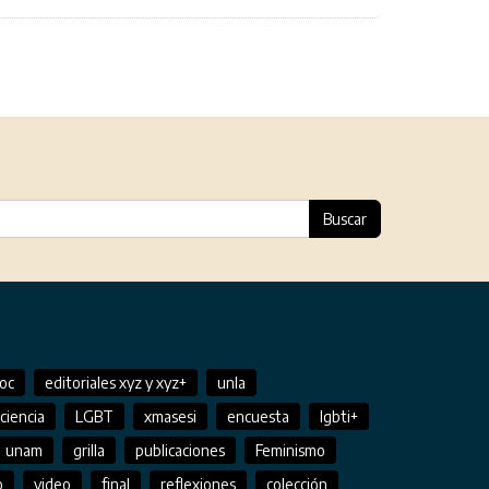
Buscar
soc
editoriales xyz y xyz+
unla
ciencia
LGBT
xmasesi
encuesta
lgbti+
unam
grilla
publicaciones
Feminismo
o
video
final
reflexiones
colección