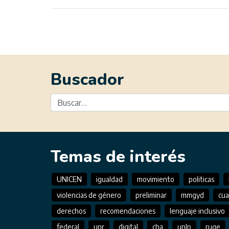
Buscador
Temas de interés
UNICEN
igualdad
movimiento
politicas
violencias de género
preliminar
mmgyd
cu
derechos
recomendaciones
lenguaje inclusivo
federal
unr
digital
cha
unlp
ruge