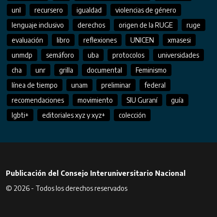
unl
recursero
igualdad
violencias de género
lenguaje inclusivo
derechos
origen de la RUGE
ruge
evaluación
libro
reflexiones
UNICEN
xmasesi
unmdp
semáforo
uba
protocolos
universidades
cha
unr
grilla
documental
Feminismo
línea de tiempo
unam
preliminar
federal
recomendaciones
movimiento
SIU Guraní
guía
lgbti+
editoriales xyz y xyz+
colección
Publicación del Consejo Interuniversitario Nacional
© 2026 - Todos los derechos reservados