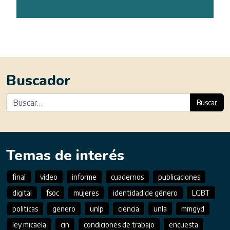
Buscador
Buscar
Temas de interés
final
video
informe
cuadernos
publicaciones
digital
fsoc
mujeres
identidad de género
LGBT
politicas
genero
unlp
ciencia
unla
mmgyd
ley micaela
cin
condiciones de trabajo
encuesta