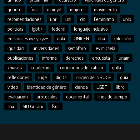
genero
final
mmgyd
mujeres
movimiento
recomendaciones
unr
unl
cin
Feminismo
unlp
politicas
lgbti+
federal
lenguaje inclusivo
editoriales xyz y xyz+
unla
UNICEN
uba
colección
igualdad
universidades
semáforo
ley micaela
publicaciones
informe
derechos
encuesta
unam
xmasesi
cuadernos
condiciones de trabajo
grilla
reflexiones
ruge
digital
origen de la RUGE
guía
video
identidad de género
ciencia
LGBT
libro
evaluación
protocolos
documental
línea de tiempo
cha
SIU Guraní
fsoc